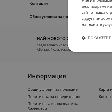
Ние използваме
Контакти
анализираме на
сайт от ваша ст
Общи условия за ползване
с друга информа
на техните услуг
ПОКАЖЕТЕ 
НАЙ-НОВОТО ОТ НАС
Следи всичко ново от FRA.BG!
Абонирай се за известия.
Информация
Общи условия за ползване
Карта 
Политиката за поверителност
Контак
Политика за използване на
бисквитки