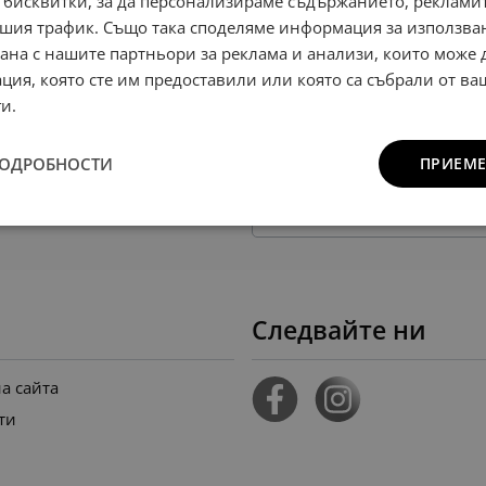
 бисквитки, за да персонализираме съдържанието, рекламит
шия трафик. Също така споделяме информация за използва
рана с нашите партньори за реклама и анализи, които може
Политиката за поверителност
ция, която сте им предоставили или която са събрали от в
и.
Прочетох „
Политиката за пове
ПОДРОБНОСТИ
ПРИЕМЕ
съгласен.
Ел. поща
Следвайте ни
на сайта
ти