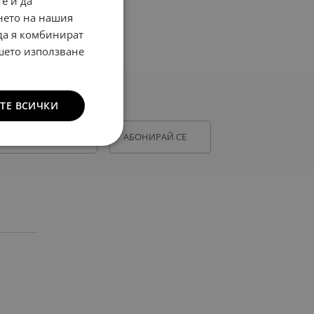
е и да
нето на нашия
 да я комбинират
ашето използване
рителност
“ и съм
ТЕ ВСИЧКИ
АБОНИРАЙ СЕ