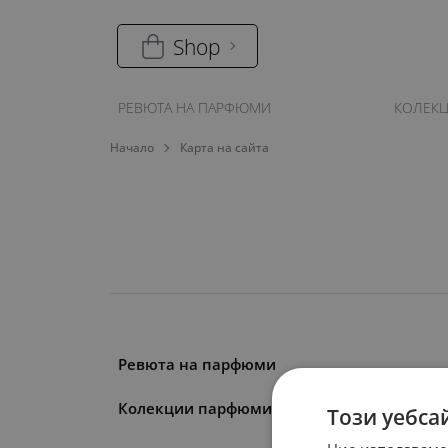
Shop
РЕВЮТА НА ПАРФЮМИ
КОЛЕК
Начало
Карта на сайта
Ревюта на парфюми
Колекции парфюми
Този уебса