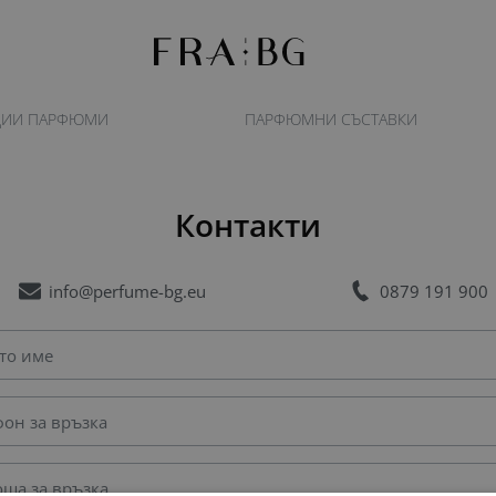
ЦИИ ПАРФЮМИ
ПАРФЮМНИ СЪСТАВКИ
Контакти
info@perfume-bg.eu
0879 191 900
то име
фон за връзка
оща за връзка