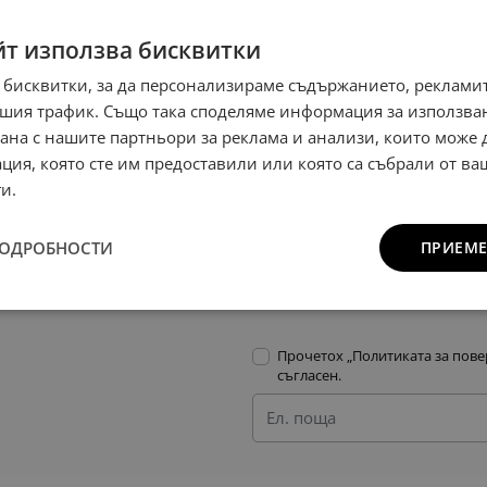
йт използва бисквитки
тване
 бисквитки, за да персонализираме съдържанието, рекламит
шия трафик. Също така споделяме информация за използва
рана с нашите партньори за реклама и анализи, които може
ция, която сте им предоставили или която са събрали от в
и.
етох „
Политиката за поверителност
“ и съм съгласен.
ПОДРОБНОСТИ
ПРИЕМЕ
РАТИ
Прочетох „
Политиката за пове
съгласен.
Ел. поща