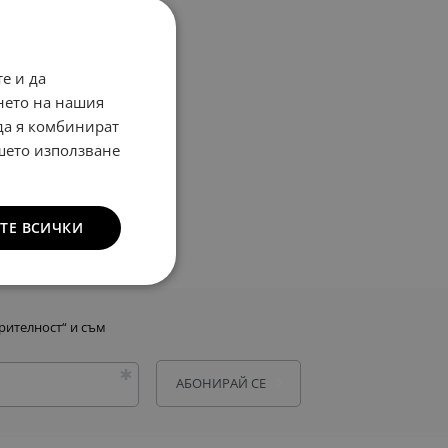
е и да
нето на нашия
 да я комбинират
ашето използване
ТЕ ВСИЧКИ
рителност
“ и съм
АБОНИРАЙ СЕ