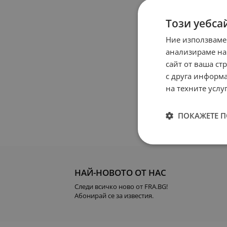
Този уебса
Запи
Ние използваме
анализираме на
сайт от ваша ст
с друга информа
на техните услуг
Проч
ПОКАЖЕТЕ 
ИЗП
НАЙ-НОВОТО ОТ НАС
Следи всичко ново от FRA.BG!
Абонирай се за известия.