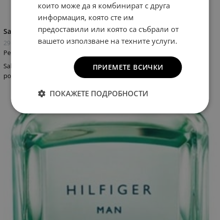
които може да я комбинират с друга
информация, която сте им
предоставили или която са събрали от
Salvador Dali Crazy Kiss продъжение на колекцията „Kiss“
вашето използване на техните услуги.
29 февруари 2012
Ревюта на парфюми
Salvador Dali пусна на пазара своя нов дамски аромат, носещ
ПРИЕМЕТЕ ВСИЧКИ
романтичното заглавие Crazy Kiss. Salvador...
ПОКАЖЕТЕ ПОДРОБНОСТИ