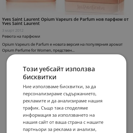
Yves Saint Laurent Opium Vapeurs de Parfum нов парфюм от
Yves Saint Laurent
3 март 2012
Ревюта на парфюми
Opium Vapeurs de Parfum е новата версия на популярния аромат
Opium Perfume for Women, предствен...
Този уебсайт използва
бисквитки
Ние използваме бисквитки, за да
персонализираме съдържанието,
рекламите и да анализираме нашия
трафик. Също така споделяме
информация за използването на
нашия сайт от ваша страна с нашите
партньори за реклама и анализи,