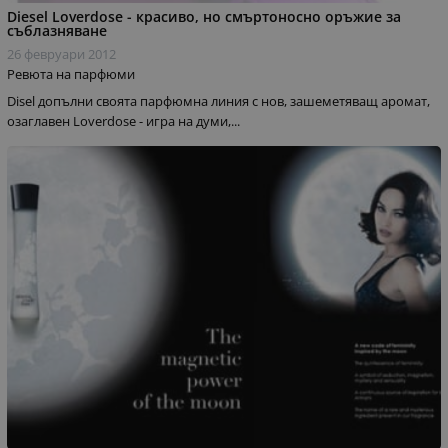
Diesel Loverdose - красиво, но смъртоносно оръжие за
съблазняване
26 февруари 2012
Ревюта на парфюми
Disel допълни своята парфюмна линия с нов, зашеметяващ аромат,
озаглавен Loverdose - игра на думи,...